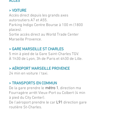
ACCÈS
> VOITURE
Accès direct depuis les grands axes
autoroutiers A7 et A55.
Parking Indigo Centre Bourse à 100 m (1800
places).
Sortie accès direct au World Trade Center
Marseille Provence.
> GARE MARSEILLE ST CHARLES
5 min à pied de la Gare Saint-Charles TGV.
À 1h30 de Lyon, 3h de Paris et 4h30 de Lille.
​> AÉROPORT MARSEILLE PROVENCE
24 min en voiture / taxi.
> TRANSPORTS EN COMMUN
De la gare prendre le
métro 1
, direction ma
Fourragère arrêt Vieux-Port ou Colbert (4 min
à pied du City Center).
​De l'aéroport prendre le car
L91
direction gare
routière St-Charles.